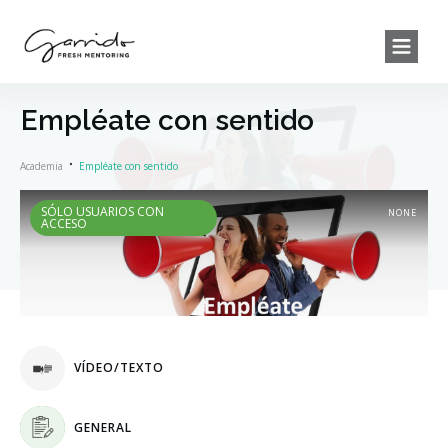
Empléate con sentido
Academia
Empléate con sentido
SÓLO USUARIOS CON
NONE
ACCESO
VÍDEO/TEXTO
GENERAL