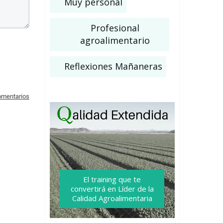
Muy personal
Profesional
agroalimentario
Reflexiones Mañaneras
comentarios
El training que te
convertirá
en Líder de la
Calidad Agroalimentaria