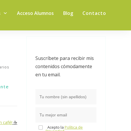
s
Acceso Alumnos
Blog
Contacto
Suscríbete para recibir mis
contenidos cómodamente
rios
en tu email.
ente
n café!
☕️
Acepto la
Política de