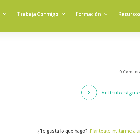
Trabaja Conmigo
Formación
Recurso
0
Comenta
Artículo sigui
¿Te gusta lo que hago?
¡Plantéate invitarme a u