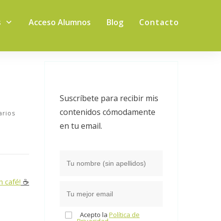
s
Acceso Alumnos
Blog
Contacto
Suscríbete para recibir mis
contenidos cómodamente
rios
en tu email.
n café!
☕️
Acepto la
Política de