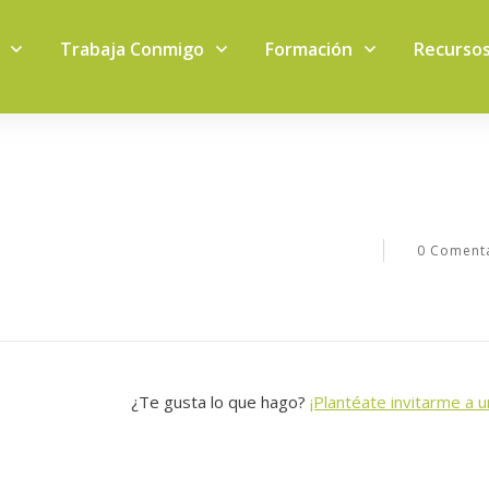
Trabaja Conmigo
Formación
Recurso
0
Comenta
¿Te gusta lo que hago?
¡Plantéate invitarme a u