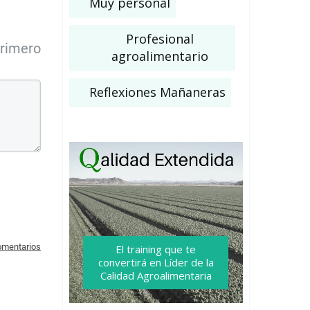
Muy personal
Profesional
primero
agroalimentario
Reflexiones Mañaneras
comentarios
El training que te
convertirá
en Líder de la
Calidad Agroalimentaria