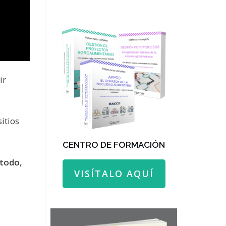
ir
itios
CENTRO DE FORMACIÓN
 todo,
VISÍTALO AQUÍ