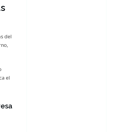
as
as del
rno,
o
ca el
resa