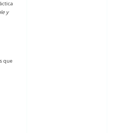
áctica
le y
as que