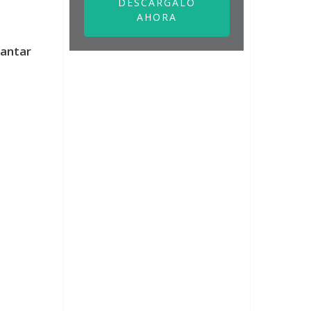
DESCÁRGALO
AHORA
lantar