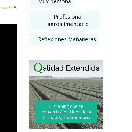
Muy personal
n café!
☕️
Profesional
agroalimentario
Reflexiones Mañaneras
El training que te
convertirá
en Líder de la
Calidad Agroalimentaria