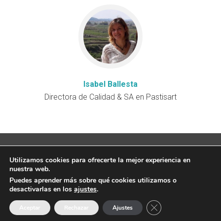
Isabel Ballesta
Directora de Calidad & SA en Pastisart
Copyright © 2026 Fresh Mentoring SLU. Todos los
Utilizamos cookies para ofrecerte la mejor experiencia en
derechos reservados.
Aviso legal
|
Política de Privacidad
nuestra web.
|
Cookies
|
Contratación
Puedes aprender más sobre qué cookies utilizamos o
Esta web no forma parte de Facebook ni tampoco está
desactivarlas en los
ajustes
.
recomendada por Facebook Inc de ninguna forma
Cerrar el banner de 
Aceptar
Rechazar
Ajustes