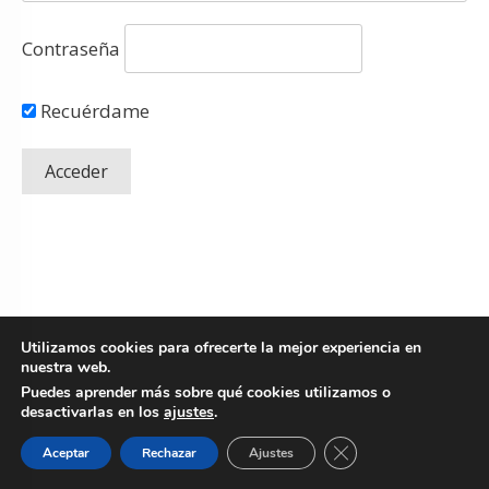
Contraseña
Recuérdame
Utilizamos cookies para ofrecerte la mejor experiencia en
nuestra web.
Puedes aprender más sobre qué cookies utilizamos o
desactivarlas en los
ajustes
.
Copyright
© 2026 Fresh Mentoring SLU.
Todos los derechos reservados
-
Cerrar el banner de 
Aceptar
Rechazar
Ajustes
Política de Privacidad