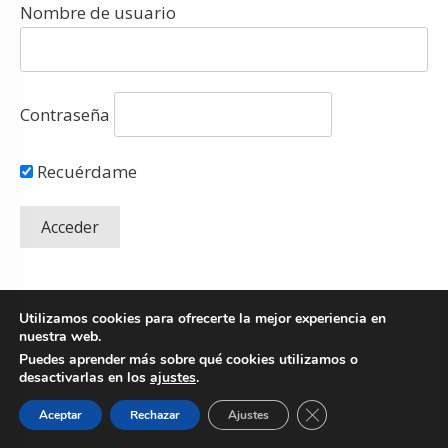
Nombre de usuario
Contraseña
Recuérdame
Utilizamos cookies para ofrecerte la mejor experiencia en
nuestra web.
Puedes aprender más sobre qué cookies utilizamos o
desactivarlas en los
ajustes
.
Copyright
© 2026 Fresh Mentoring SLU.
Todos los derechos reservados
-
Cerrar el banner de 
Aceptar
Rechazar
Ajustes
Política de Privacidad