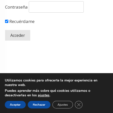
Contraseña
Recuérdame
Utilizamos cookies para ofrecerte la mejor experiencia en
nuestra web.
Puedes aprender más sobre qué cookies utilizamos o
desactivarlas en los
ajustes
.
Copyright
© 2026 Fresh Mentoring SLU.
Todos los derechos reservados
-
Cerrar el banner de 
Aceptar
Rechazar
Ajustes
Política de Privacidad