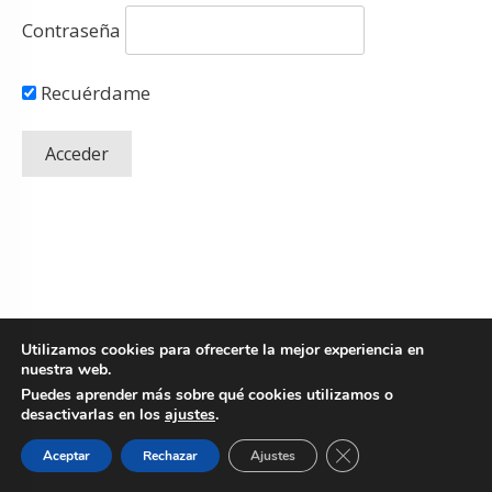
Contraseña
Recuérdame
Utilizamos cookies para ofrecerte la mejor experiencia en
nuestra web.
Puedes aprender más sobre qué cookies utilizamos o
desactivarlas en los
ajustes
.
Copyright
© 2026 Fresh Mentoring SLU.
Todos los derechos reservados
-
Cerrar el banner de 
Aceptar
Rechazar
Ajustes
Política de Privacidad