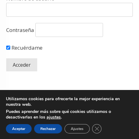
Contraseña
Recuérdame
Utilizamos cookies para ofrecerte la mejor experiencia en
nuestra web.
Puedes aprender más sobre qué cookies utilizamos o
desactivarlas en los
ajustes
.
Copyright
© 2026 Fresh Mentoring SLU.
Todos los derechos reservados
-
Cerrar el banner de 
Aceptar
Rechazar
Ajustes
Política de Privacidad