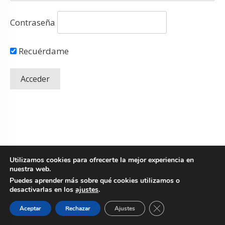
Contraseña
Recuérdame
Utilizamos cookies para ofrecerte la mejor experiencia en
nuestra web.
Puedes aprender más sobre qué cookies utilizamos o
desactivarlas en los
ajustes
.
Copyright
© 2026 Fresh Mentoring SLU.
Todos los derechos reservados
-
Cerrar el banner de 
Aceptar
Rechazar
Ajustes
Política de Privacidad