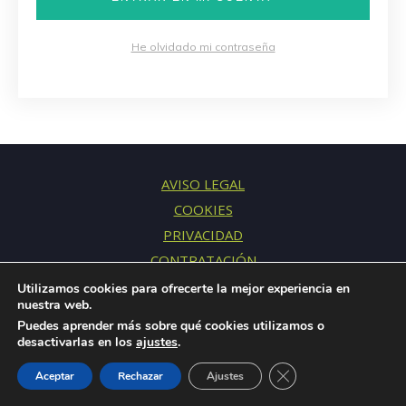
He olvidado mi contraseña
AVISO LEGAL
COOKIES
PRIVACIDAD
CONTRATACIÓN
CONTACTO
Utilizamos cookies para ofrecerte la mejor experiencia en
nuestra web.
Puedes aprender más sobre qué cookies utilizamos o
desactivarlas en los
ajustes
.
© 2015-2026 Fresh Mentoring S.L.U. · Todos los derechos
Cerrar el banner de 
reservados
Aceptar
Rechazar
Ajustes