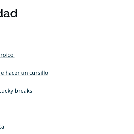
dad
roico.
 hacer un cursillo
 Lucky breaks
ca