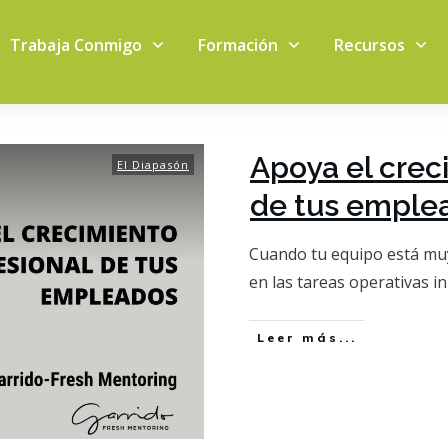
Trabaja Conmigo
Formación
Recursos
Apoya el crec
El Diapasón
de tus emple
Cuando tu equipo está mu
en las tareas operativas i
Leer más...