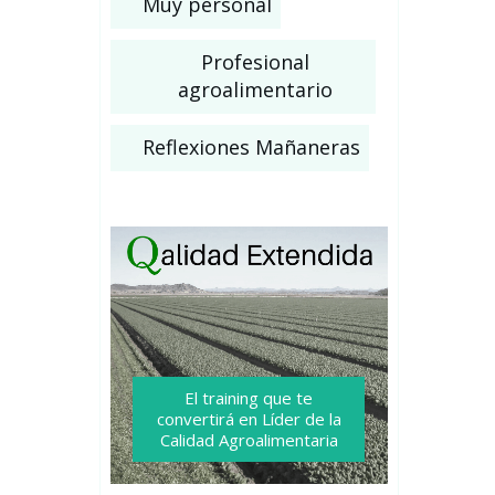
Muy personal
Profesional
agroalimentario
Reflexiones Mañaneras
El training que te
convertirá
en Líder de la
Calidad Agroalimentaria