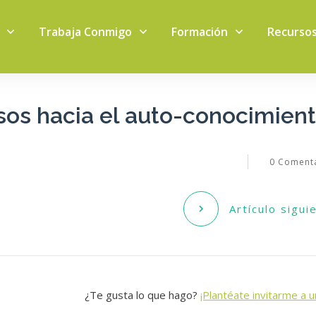
Trabaja Conmigo
Formación
Recurso
sos hacia el auto-conocimien
0
Comenta
Artículo sigui
¿Te gusta lo que hago?
¡Plantéate invitarme a u