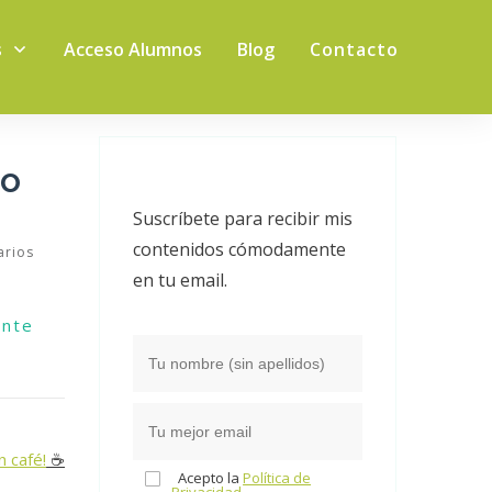
s
Acceso Alumnos
Blog
Contacto
to
Suscríbete para recibir mis
contenidos cómodamente
rios
en tu email.
ente
n café!
☕️
Acepto la
Política de