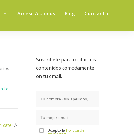
s
Acceso Alumnos
Blog
Contacto
Suscríbete para recibir mis
contenidos cómodamente
rios
en tu email.
ente
n café!
☕️
Acepto la
Política de