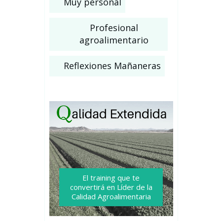
Muy personal
Profesional
agroalimentario
Reflexiones Mañaneras
El training que te
convertirá
en Líder de la
Calidad Agroalimentaria