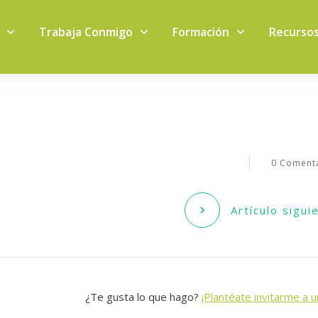
Trabaja Conmigo
Formación
Recurso
0
Comenta
Artículo sigui
¿Te gusta lo que hago?
¡Plantéate invitarme a u