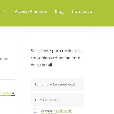
s
Acceso Alumnos
Blog
Contacto
Suscríbete para recibir mis
contenidos cómodamente
rios
en tu email.
n café!
☕️
Acepto la
Política de