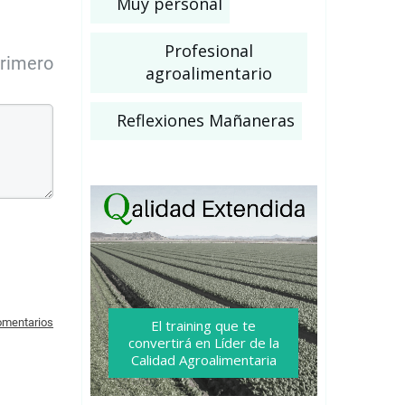
Muy personal
Profesional
primero
agroalimentario
Reflexiones Mañaneras
comentarios
El training que te
convertirá
en Líder de la
Calidad Agroalimentaria