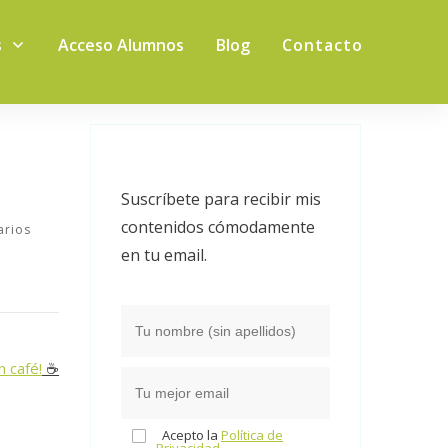
s
Acceso Alumnos
Blog
Contacto
Suscríbete para recibir mis
contenidos cómodamente
rios
en tu email.
n café!
☕️
Acepto la
Política de