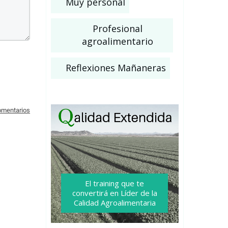
Muy personal
Profesional
agroalimentario
Reflexiones Mañaneras
comentarios
El training que te
convertirá
en Líder de la
Calidad Agroalimentaria