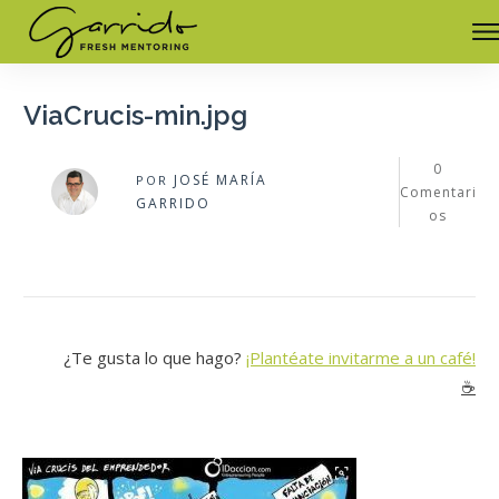
ViaCrucis-min.jpg
0
JOSÉ MARÍA
POR
Comentari
GARRIDO
os
¿Te gusta lo que hago?
¡Plantéate invitarme a un café!
☕️