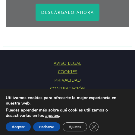
DESCÁRGALO AHORA
AVISO LEGAL
COOKIES
PRIVACIDAD
CONTRATACIÓN
CONTACTO
Utilizamos cookies para ofrecerte la mejor experiencia en
nuestra web.
Puedes aprender más sobre qué cookies utilizamos o
desactivarlas en los
ajustes
.
© 2015-2026 Fresh Mentoring S.L.U. · Todos los derechos
Cerrar el banner de 
reservados
Aceptar
Rechazar
Ajustes