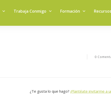
Trabaja Conmigo
Formación
Recurso
0
Comenta
¿Te gusta lo que hago?
¡Plantéate invitarme a u