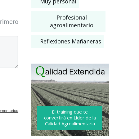
Muy personal
Profesional
primero
agroalimentario
Reflexiones Mañaneras
comentarios
El training que te
convertirá
en Líder de la
Calidad Agroalimentaria