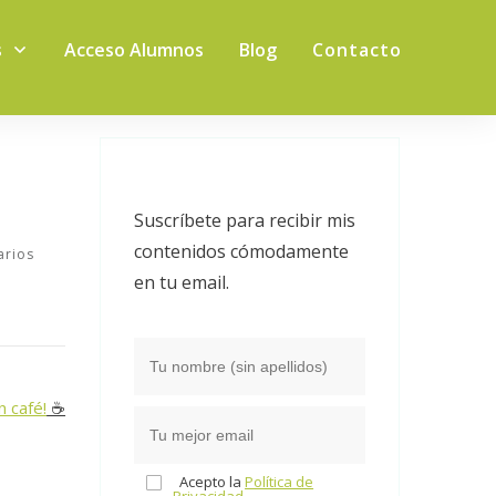
s
Acceso Alumnos
Blog
Contacto
Suscríbete para recibir mis
contenidos cómodamente
rios
en tu email.
n café!
☕️
Acepto la
Política de