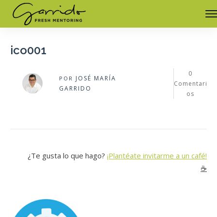
ico001
0
JOSÉ MARÍA
POR
Comentari
GARRIDO
os
¿Te gusta lo que hago?
¡Plantéate invitarme a un café!
☕️