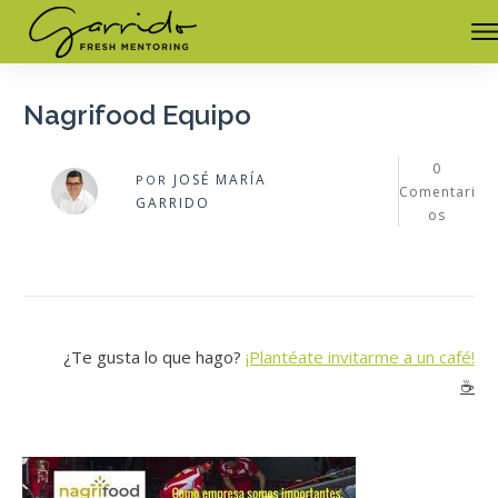
Nagrifood Equipo
0
JOSÉ MARÍA
POR
Comentari
GARRIDO
os
¿Te gusta lo que hago?
¡Plantéate invitarme a un café!
☕️