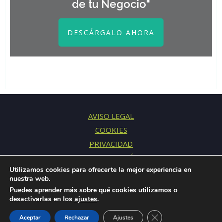
de tu Negocio"
DESCÁRGALO AHORA
AVISO LEGAL
COOKIES
PRIVACIDAD
CONTRATACIÓN
Utilizamos cookies para ofrecerte la mejor experiencia en
CONTACTO
nuestra web.
Puedes aprender más sobre qué cookies utilizamos o
desactivarlas en los
ajustes
.
© 2015-2026 Fresh Mentoring S.L.U. · Todos los derechos
Cerrar el banner de 
Aceptar
Rechazar
Ajustes
reservados