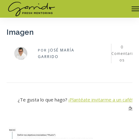
Imagen
0
JOSÉ MARÍA
POR
Comentari
GARRIDO
os
¿Te gusta lo que hago?
¡Plantéate invitarme a un café!
☕️