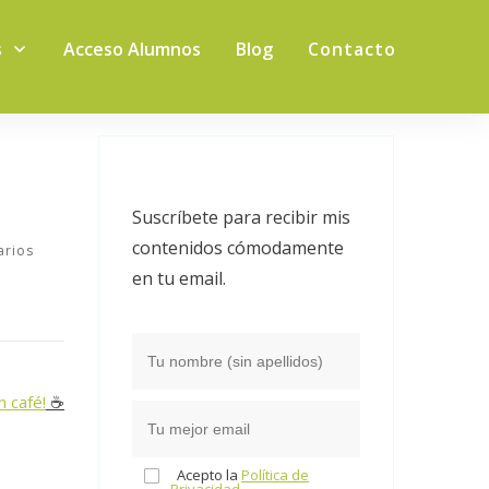
s
Acceso Alumnos
Blog
Contacto
Suscríbete para recibir mis
contenidos cómodamente
rios
en tu email.
n café!
☕️
Acepto la
Política de