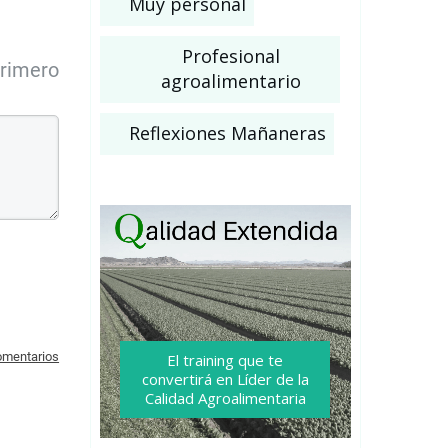
Muy personal
Profesional
primero
agroalimentario
Reflexiones Mañaneras
comentarios
El training que te
convertirá
en Líder de la
Calidad Agroalimentaria