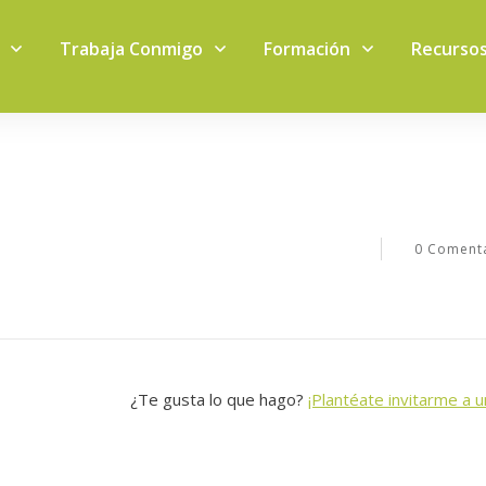
Trabaja Conmigo
Formación
Recurso
0
Comenta
¿Te gusta lo que hago?
¡Plantéate invitarme a u