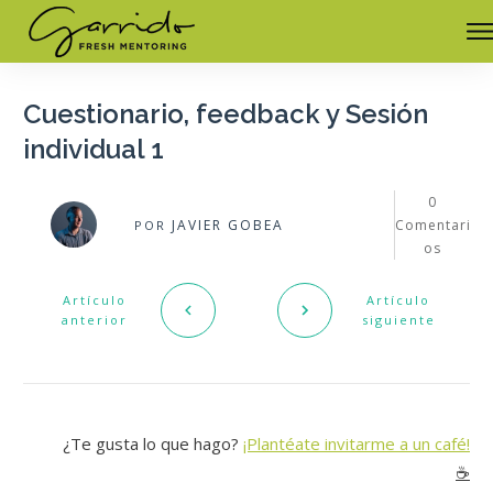
Cuestionario, feedback y Sesión
individual 1
0
JAVIER GOBEA
Comentari
POR
os
Artículo
Artículo
anterior
siguiente
¿Te gusta lo que hago?
¡Plantéate invitarme a un café!
☕️