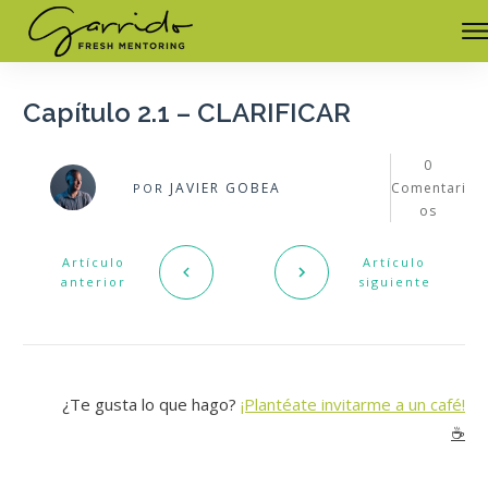
Capítulo 2.1 – CLARIFICAR
0
JAVIER GOBEA
Comentari
POR
os
Artículo
Artículo
anterior
siguiente
¿Te gusta lo que hago?
¡Plantéate invitarme a un café!
☕️