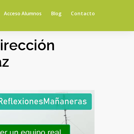
Acceso Alumnos
Blog
Contacto
irección
az