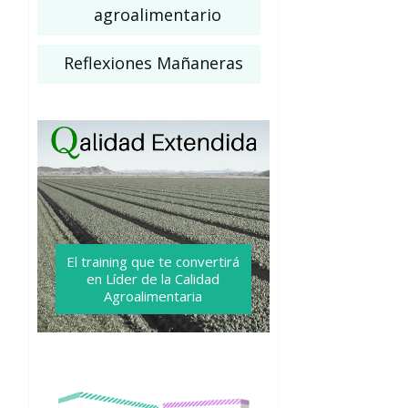
agroalimentario
Reflexiones Mañaneras
El training que te convertirá
en Líder de la Calidad
Agroalimentaria