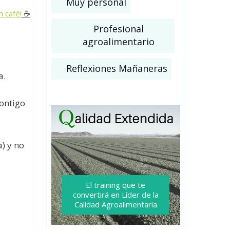
Muy personal
n café!
☕️
Profesional
agroalimentario
Reflexiones Mañaneras
a.
contigo
a) y no
El training que te
convertirá
en Líder de la
Calidad Agroalimentaria