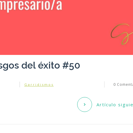
sgos del éxito #50
0
Comenta
Garridismos
Artículo sigui