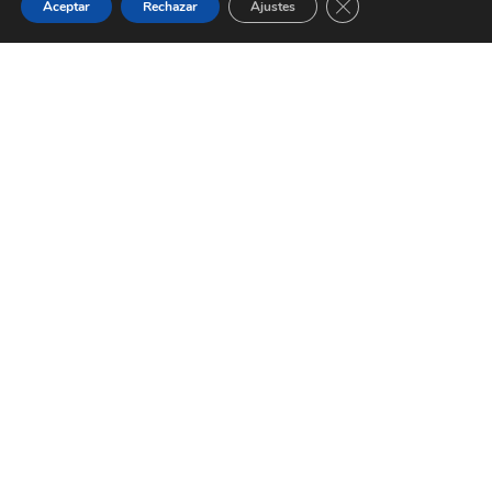
Cerrar el banner de 
Aceptar
Rechazar
Ajustes
NO ABANDONES TU ÉXITO A LA
SUERTE
Descarga gratis
"Diseña el Corazón
de tu Negocio"
DESCÁRGALO AHORA