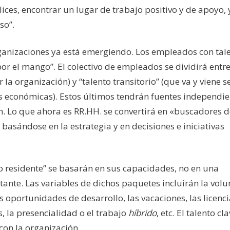
ices, encontrar un lugar de trabajo positivo y de apoyo, y
so”.
rganizaciones ya está emergiendo. Los empleados con tale
por el mango”. El colectivo de empleados se dividirá entr
la organización) y “talento transitorio” (que va y viene 
es económicas). Estos últimos tendrán fuentes independie
n. Lo que ahora es RR.HH. se convertirá en «buscadores d
basándose en la estrategia y en decisiones e iniciativas
to residente” se basarán en sus capacidades, no en una
atante. Las variables de dichos paquetes incluirán la vol
as oportunidades de desarrollo, las vacaciones, las licenc
, la presencialidad o el trabajo
híbrido
, etc. El talento cl
con la organización.