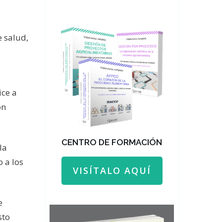
 salud,
ice a
on
CENTRO DE FORMACIÓN
la
 a los
VISÍTALO AQUÍ
e
sto