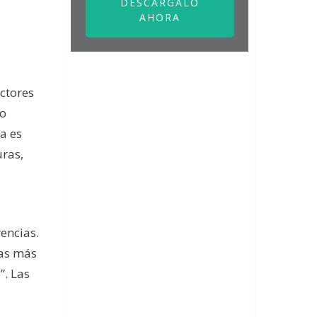
DESCÁRGALO
AHORA
actores
 o
a es
uras,
encias.
sas más
”. Las