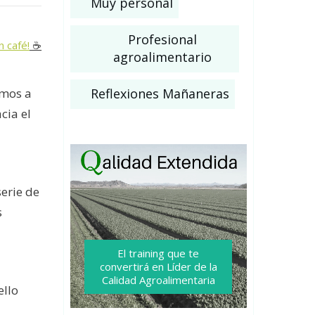
Muy personal
Profesional
n café!
☕️
agroalimentario
Reflexiones Mañaneras
amos a
cia el
erie de
s
El training que te
convertirá
en Líder de la
Calidad Agroalimentaria
ello