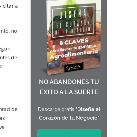
 citar a
nto, no
e
según
ntes de
e
NO ABANDONES TU
ÉXITO A LA SUERTE
untad de
Descarga gratis
"Diseña el
ias
Corazón de tu Negocio"
ave