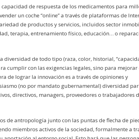
a capacidad de respuesta de los medicamentos para mil
ender un coche “online” a través de plataformas de Inter
edad de productos y servicios, incluidos sector inmobil
dad, terapia, entrenamiento físico, educación… o reparac
diversidad de todo tipo (raza, color, historial, “capacid
ara cumplir con las exigencias legales, sino para mejorar 
 de lograr la innovación es a través de opiniones y
tusiasmo (no por mandato gubernamental) diversidad pa
tivos, directivos, managers, proveedores o trabajadores 
s de antropología junto con las puntas de flecha de pie
siendo miembros activos de la sociedad, formalmente a tr
 aportación al entorno social. Esto hará que las person