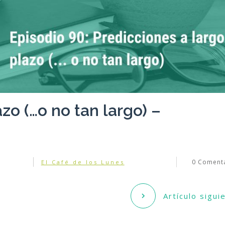
zo (…o no tan largo) –
0
Comenta
El Café de los Lunes
Artículo sigui