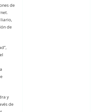
lones de
net.
iario,
ión de
ad”,
el
ra
de
dra y
avés de
as