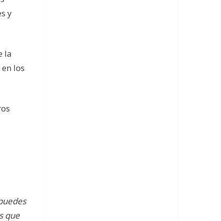
s y
 la
 en los
ros
 puedes
es que