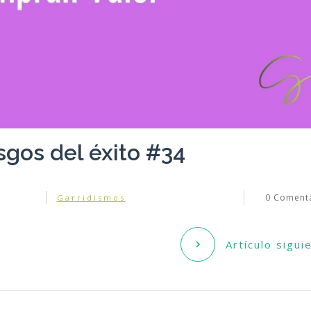
sgos del éxito #34
0
Comenta
Garridismos
Artículo sigui