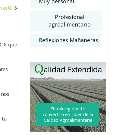
Muy personal
n café!
☕️
Profesional
agroalimentario
Reflexiones Mañaneras
LOR que
ntes
 nos
El training que te
convertirá
en Líder de la
 tu
Calidad Agroalimentaria