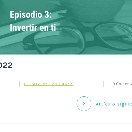
022
0
Comenta
El Café de los Lunes
Artículo sigui