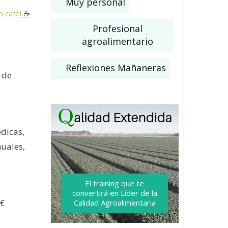
Muy personal
n café!
☕️
Profesional
agroalimentario
Reflexiones Mañaneras
 de
dicas,
nuales,
El training que te
convertirá
en Líder de la
 €
Calidad Agroalimentaria