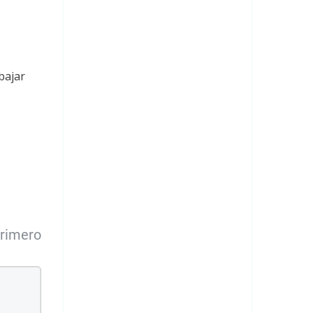
bajar
primero