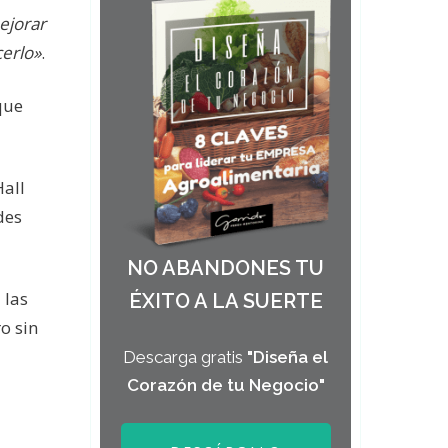
ejorar
cerlo»
.
que
Hall
des
NO ABANDONES TU
 las
ÉXITO A LA SUERTE
o sin
Descarga gratis
"Diseña el
Corazón de tu Negocio"