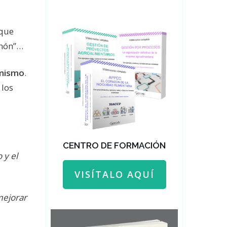
 que
chón”…
 mismo
.
 los
CENTRO DE FORMACIÓN
 y el
VISÍTALO AQUÍ
mejorar