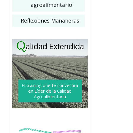
agroalimentario
Reflexiones Mañaneras
El training que te convertirá
en Líder de la Calidad
Agroalimentaria