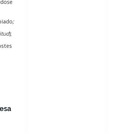
ndose
biado
;
citud
);
ostes
resa