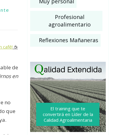
Muy personal
ente
Profesional
agroalimentario
Reflexiones Mañaneras
n café!
☕️
sable de
irnos en
de no
El training que te
ado que
convertirá
en Líder de la
ya.
Calidad Agroalimentaria