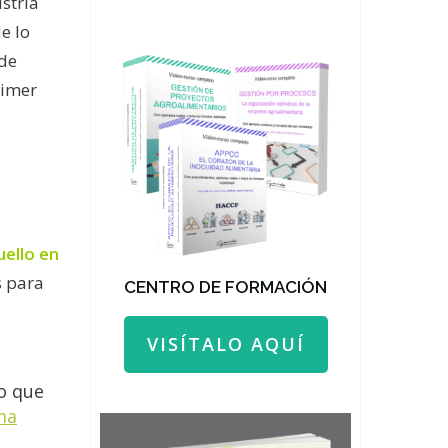
stria
de lo
 de
rimer
ello en
s para
CENTRO DE FORMACIÓN
VISÍTALO AQUÍ
o que
ma