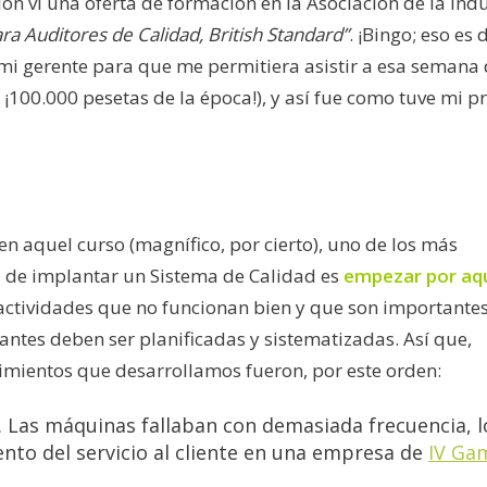
 vi una oferta de formación en la Asociación de la Indu
ra Auditores de Calidad, British Standard”
. ¡Bingo; eso es 
i gerente para que me permitiera asistir a esa semana
100.000 pesetas de la época!), y así fue como tuve mi p
n aquel curso (magnífico, por cierto), uno de los más
a de implantar un Sistema de Calidad es
empezar por aqu
 actividades que no funcionan bien y que son importante
antes deben ser planificadas y sistematizadas. Así que,
dimientos que desarrollamos fueron, por este orden:
. Las máquinas fallaban con demasiada frecuencia, l
nto del servicio al cliente en una empresa de
IV Ga