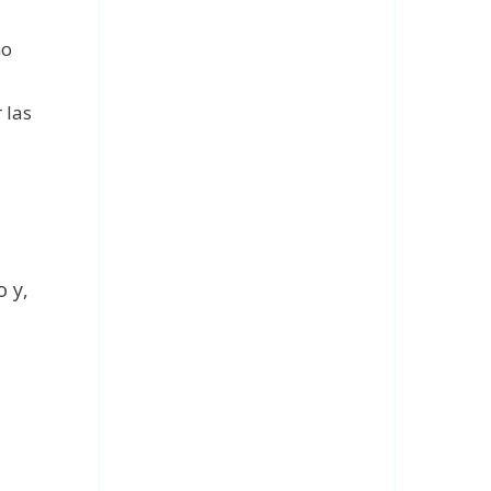
no
 las
 y,