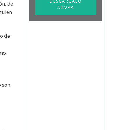
DESCÁRGALO
ón, de
AHORA
lguien
no de
omo
o son