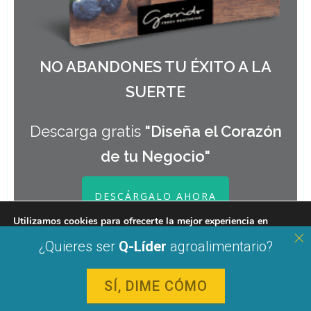
NO ABANDONES TU ÉXITO A LA
SUERTE
Descarga gratis
"Diseña el Corazón
de tu Negocio"
DESCÁRGALO AHORA
Utilizamos cookies para ofrecerte la mejor experiencia en
nuestra web.
¿Quieres ser
Q-Líder
agroalimentario?
Puedes aprender más sobre qué cookies utilizamos o
desactivarlas en los
ajustes
.
SÍ, DIME CÓMO
Cerrar el banner de 
Aceptar
Rechazar
Ajustes