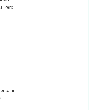
s. Pero
ento ni
s