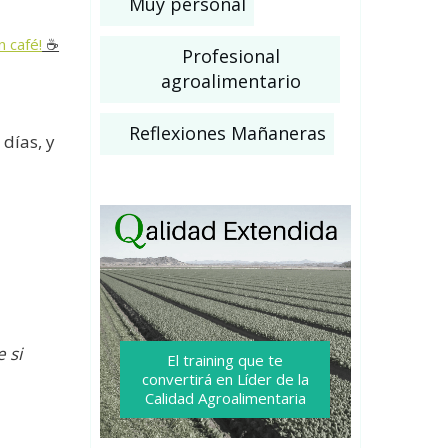
Muy personal
n café!
☕️
Profesional
agroalimentario
Reflexiones Mañaneras
días, y
 si
El training que te
convertirá
en Líder de la
Calidad Agroalimentaria