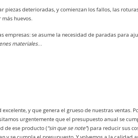
piezas deterioradas, y comienzan los fallos, las roturas
ar más huevos.
 las empresas: se asume la necesidad de paradas para aju
enes materiales
…
 excelente, y que genera el grueso de nuestras ventas. P
cesitamos urgentemente que el presupuesto anual se cump
ad de ese producto (
“sin que se note”
) para reducir sus cos
n y se cumpla el presupuesto. Y volvemos a la calidad an