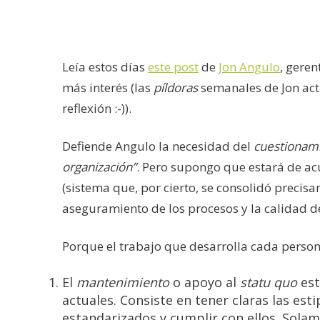
Leía estos días
este post
de
Jon Angulo
, geren
más interés (las
píldoras
semanales de Jon act
reflexión :-)).
Defiende Angulo la necesidad del
cuestionam
organización”
. Pero supongo que estará de a
(sistema que, por cierto, se consolidó precisa
aseguramiento de los procesos y la calidad d
Porque el trabajo que desarrolla cada perso
El
mantenimiento
o apoyo al
statu quo
est
actuales. Consiste en tener claras las es
estandarizados y cumplir con ellos. Sol