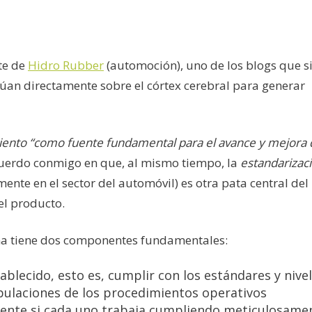
te de
Hidro Rubber
(automoción), uno de los blogs que s
úan directamente sobre el córtex cerebral para generar
iento
“como fuente fundamental para el avance y mejora 
cuerdo conmigo en que, al mismo tiempo, la
estandarizac
mente en el sector del automóvil) es otra pata central del
el producto.
na tiene dos componentes fundamentales:
ablecido, esto es, cumplir con los estándares y nive
tipulaciones de los procedimientos operativos
amente si cada uno trabaja cumpliendo meticulosame