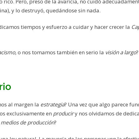
zo rico. Pero, preso de la avaricia, no cuidó adecuadament
ina), y lo destruyó, quedándose sin nada.
dicamos tiempos y esfuerzo a cuidar y hacer crecer la
Ca
acismo
, o nos tomamos también en serio la
visión a largo
?
rio
os al margen la
estrategia
? Una vez que algo parece fun
mos exclusivamente en
producir
y nos olvidamos de dedic
s medios de producción
?
na ley natural. La mayoría de las personas ven la efecti