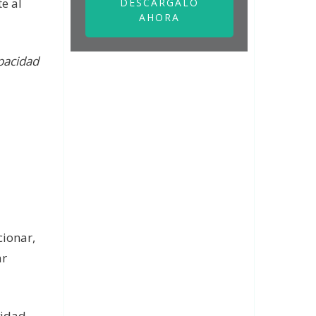
e al
DESCÁRGALO
AHORA
pacidad
cionar,
ar
vidad