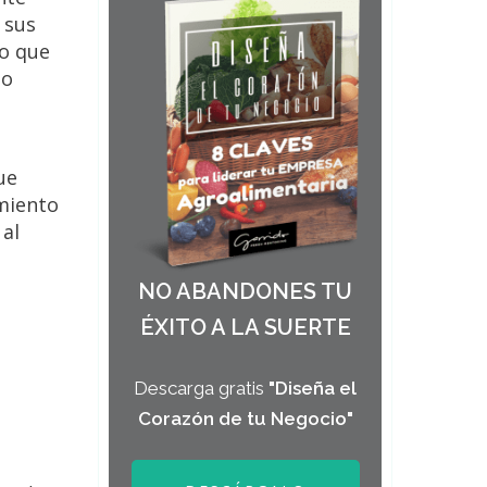
 sus
io que
lo
ue
imiento
 al
NO ABANDONES TU
ÉXITO A LA SUERTE
Descarga gratis
"Diseña el
Corazón de tu Negocio"