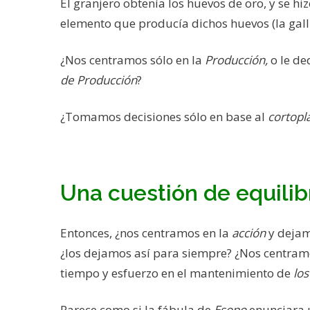
El granjero obtenía los huevos de oro, y se hi
elemento que producía dichos huevos (la gall
¿Nos centramos sólo en la
Producción,
o le de
de Producción
?
¿Tomamos decisiones sólo en base al
cortopl
Una cuestión de equilib
Entonces, ¿nos centramos en la
acción
y dejam
¿los dejamos así para siempre? ¿Nos centra
tiempo y esfuerzo en el mantenimiento de
lo
Parece como si la fábula de
Esopo
enunciara u