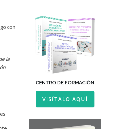
igo con
de la
ión
CENTRO DE FORMACIÓN
VISÍTALO AQUÍ
les
nte