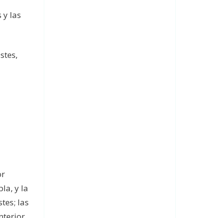
 y las
stes,
or
la, y la
tes; las
terior.