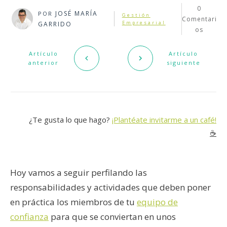
0
JOSÉ MARÍA
POR
Gestión
Comentari
Empresarial
GARRIDO
os
Artículo
Artículo
anterior
siguiente
¿Te gusta lo que hago?
¡Plantéate invitarme a un café!
☕️
Hoy vamos a seguir perfilando las
responsabilidades y actividades que deben poner
en práctica los miembros de tu
equipo de
confianza
para que se conviertan en unos