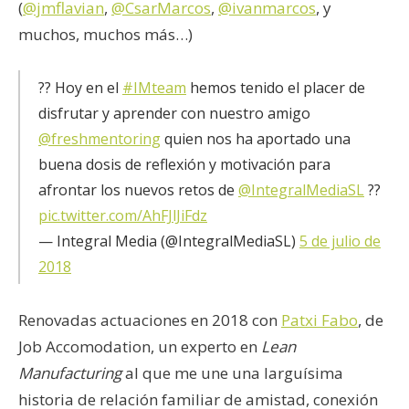
(
@jmflavian
,
@CsarMarcos
,
@ivanmarcos
, y
muchos, muchos más…)
?? Hoy en el
#IMteam
hemos tenido el placer de
disfrutar y aprender con nuestro amigo
@freshmentoring
quien nos ha aportado una
buena dosis de reflexión y motivación para
afrontar los nuevos retos de
@IntegralMediaSL
??
pic.twitter.com/AhFJlJiFdz
— Integral Media (@IntegralMediaSL)
5 de julio de
2018
Renovadas actuaciones en 2018 con
Patxi Fabo
, de
Job Accomodation, un experto en
Lean
Manufacturing
al que me une una larguísima
historia de relación familiar de amistad, conexión