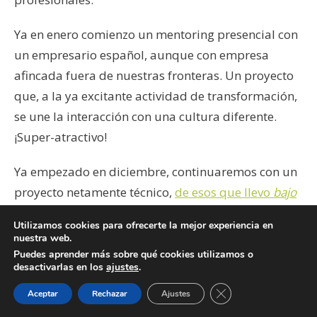
Ya en enero comienzo un mentoring presencial con
un empresario español, aunque con empresa
afincada fuera de nuestras fronteras. Un proyecto
que, a la ya excitante actividad de transformación,
se une la interacción con una cultura diferente.
¡Super-atractivo!
Ya empezado en diciembre, continuaremos con un
proyecto netamente técnico,
de esos que llevo
bajo
mi piel
, junto a una Pyme familiar. El objetivo:
Utilizamos cookies para ofrecerte la mejor experiencia en
¡ayudarles a hacer realidad sus sueños!
nuestra web.
Puedes aprender más sobre qué cookies utilizamos o
desactivarlas en los
ajustes
.
Cerrar el banner de 
Aceptar
Rechazar
Ajustes
Pero mi gran reto va a estar ligado, de nuevo, al